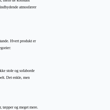
n, mens de konstant
g indbydende atmosfærer
stande. Hvert produkt er
gorier:
ukke stole og sofaborde
belt. Det enkle, men
er, tæpper og meget mere.