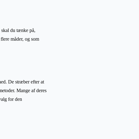
, skal du tænke på,
å flere måder, og som
d. De stræber efter at
metoder. Mange af deres
valg for den