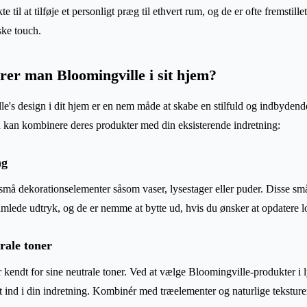
e til at tilføje et personligt præg til ethvert rum, og de er ofte fremstillet
ske touch.
rer man Bloomingville i sit hjem?
le's design i dit hjem er en nem måde at skabe en stilfuld og indbyden
du kan kombinere deres produkter med din eksisterende indretning:
ng
 små dekorationselementer såsom vaser, lysestager eller puder. Disse s
amlede udtryk, og de er nemme at bytte ud, hvis du ønsker at opdatere l
ale toner
 kendt for sine neutrale toner. Ved at vælge Bloomingville-produkter i l
kt ind i din indretning. Kombinér med træelementer og naturlige teksture