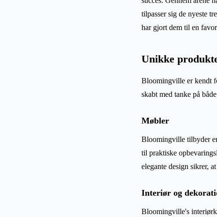
succes. Gennem årene ha
tilpasser sig de nyeste 
har gjort dem til en favo
Unikke produkte
Bloomingville er kendt f
skabt med tanke på både 
Møbler
Bloomingville tilbyder e
til praktiske opbevarings
elegante design sikrer, at
Interiør og dekorat
Bloomingville's interiør