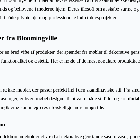
r Bloomingville formået at bevare essensen af det skandinaviske desig
trends og behovene i moderne hjem. Deres filosofi om at skabe varme o
rit i både private hjem og professionelle indretningsprojekter.
r fra Bloomingville
or en bred vifte af produkter, der spænder fra møbler til dekorative gen
funktionalitet og æstetik. Her er nogle af de mest populære produktkate
n række møbler, der passer perfekt ind i den skandinaviske stil. Fra sm
løsninger, er hvert møbel designet til at være både stilfuldt og komforta
 møblerne kan integreres i forskellige indretningsstile.
ion
kollektion indeholder et væld af dekorative genstande såsom vaser, pud