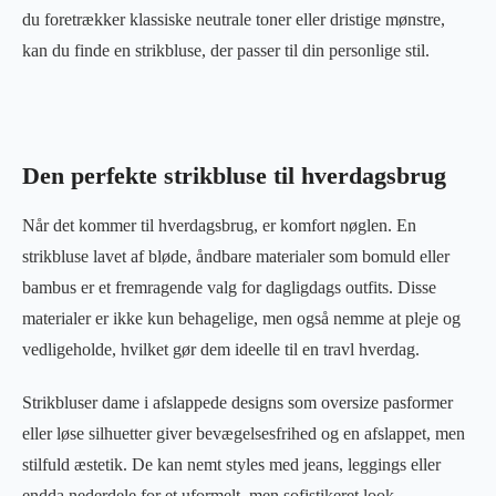
du foretrækker klassiske neutrale toner eller dristige mønstre,
kan du finde en strikbluse, der passer til din personlige stil.
Den perfekte strikbluse til hverdagsbrug
Når det kommer til hverdagsbrug, er komfort nøglen. En
strikbluse lavet af bløde, åndbare materialer som bomuld eller
bambus er et fremragende valg for dagligdags outfits. Disse
materialer er ikke kun behagelige, men også nemme at pleje og
vedligeholde, hvilket gør dem ideelle til en travl hverdag.
Strikbluser dame i afslappede designs som oversize pasformer
eller løse silhuetter giver bevægelsesfrihed og en afslappet, men
stilfuld æstetik. De kan nemt styles med jeans, leggings eller
endda nederdele for et uformelt, men sofistikeret look.