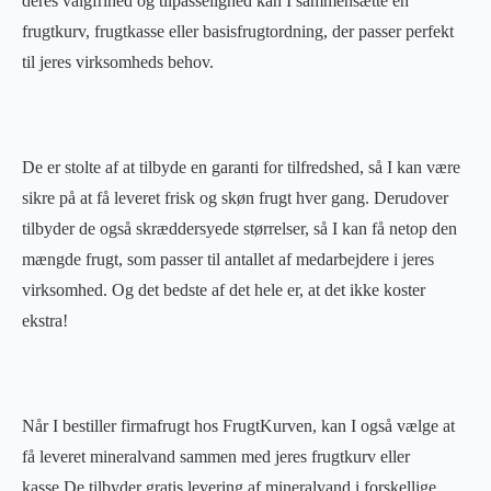
deres valgfrihed og tilpasselighed kan I sammensætte en
frugtkurv, frugtkasse eller basisfrugtordning, der passer perfekt
til jeres virksomheds behov.
De er stolte af at tilbyde en garanti for tilfredshed, så I kan være
sikre på at få leveret frisk og skøn frugt hver gang. Derudover
tilbyder de også skræddersyede størrelser, så I kan få netop den
mængde frugt, som passer til antallet af medarbejdere i jeres
virksomhed. Og det bedste af det hele er, at det ikke koster
ekstra!
Når I bestiller firmafrugt hos FrugtKurven, kan I også vælge at
få leveret mineralvand sammen med jeres frugtkurv eller
kasse.De tilbyder gratis levering af mineralvand i forskellige