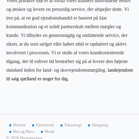
Vores primære mål er at forstå vores kunders individuelle behov
og ønsker og levere en personlig service, der afspejler dette. Vi
tror på, at en god ejendomshandel er baseret på klar
kommunikation og et solidt partnerskab mellem mægler og
kunde. Vi tilbyder en gennemsigtig og omfattende service, der
sikrer, at du som sælger eller køber altid er opdateret og aktivt
involveret i processen. Vi er stolte af vores kundeorienterede
tilgang, der til enhver tid bestræber sig på at levere den højeste
standard inden for land- og skovejendomsmægling.
landejendom
til salg sjælland er noget for dig.
Diverse
Elektronik
Teknologi
Shopping
Hus og Have
Mode
© 2026 Digitalavisen