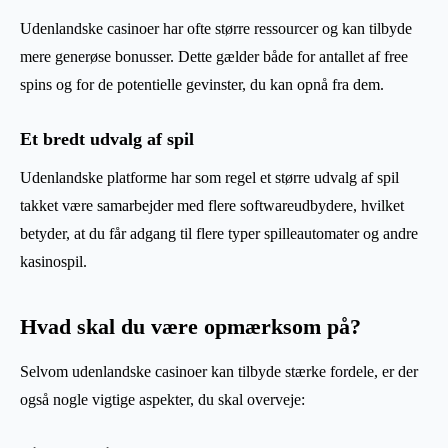
Udenlandske casinoer har ofte større ressourcer og kan tilbyde
mere generøse bonusser. Dette gælder både for antallet af free
spins og for de potentielle gevinster, du kan opnå fra dem.
Et bredt udvalg af spil
Udenlandske platforme har som regel et større udvalg af spil
takket være samarbejder med flere softwareudbydere, hvilket
betyder, at du får adgang til flere typer spilleautomater og andre
kasinospil.
Hvad skal du være opmærksom på?
Selvom udenlandske casinoer kan tilbyde stærke fordele, er der
også nogle vigtige aspekter, du skal overveje: