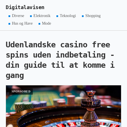
Digitalavisen
Diverse
Elektronik
Teknologi
Shopping
Hus og Have
Mode
Udenlandske casino free
spins uden indbetaling -
din guide til at komme i
gang