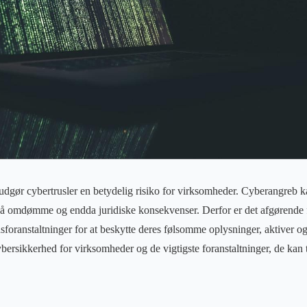
 udgør cybertrusler en betydelig risiko for virksomheder. Cyberangreb ka
å omdømme og endda juridiske konsekvenser. Derfor er det afgørende 
dsforanstaltninger for at beskytte deres følsomme oplysninger, aktiver o
bersikkerhed for virksomheder og de vigtigste foranstaltninger, de kan t