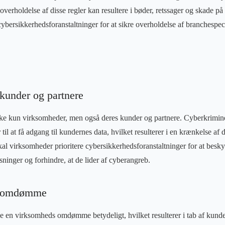
verholdelse af disse regler kan resultere i bøder, retssager og skade 
cybersikkerhedsforanstaltninger for at sikre overholdelse af branchespec
 kunder og partnere
ke kun virksomheder, men også deres kunder og partnere. Cyberkrimine
il at få adgang til kundernes data, hvilket resulterer i en krænkelse af d
skal virksomheder prioritere cybersikkerhedsforanstaltninger for at besk
ninger og forhindre, at de lider af cyberangreb.
af omdømme
 en virksomheds omdømme betydeligt, hvilket resulterer i tab af kundern