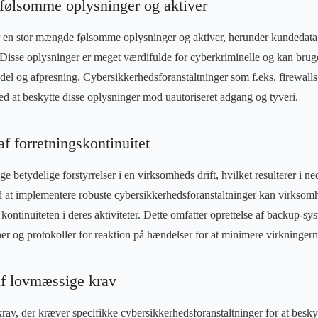
 følsomme oplysninger og aktiver
en stor mængde følsomme oplysninger og aktiver, herunder kundedata, 
 Disse oplysninger er meget værdifulde for cyberkriminelle og kan bruge
ndel og afpresning. Cybersikkerhedsforanstaltninger som f.eks. firewalls
d at beskytte disse oplysninger mod uautoriseret adgang og tyveri.
af forretningskontinuitet
 betydelige forstyrrelser i en virksomheds drift, hvilket resulterer i ne
t implementere robuste cybersikkerhedsforanstaltninger kan virksomh
kontinuiteten i deres aktiviteter. Dette omfatter oprettelse af backup-sy
er og protokoller for reaktion på hændelser for at minimere virkningern
af lovmæssige krav
av, der kræver specifikke cybersikkerhedsforanstaltninger for at besk