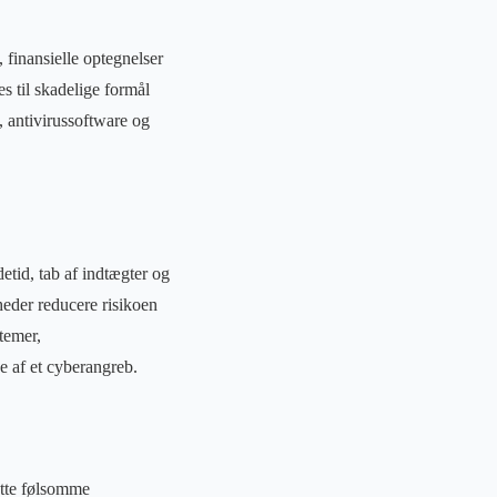
finansielle optegnelser
s til skadelige formål
, antivirussoftware og
detid, tab af indtægter og
eder reducere risikoen
stemer,
e af et cyberangreb.
ytte følsomme