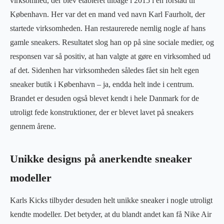
virksomhed, der blev etableret tilbage i 2015 i en forstad til
København. Her var det en mand ved navn Karl Faurholt, der
startede virksomheden. Han restaurerede nemlig nogle af hans
gamle sneakers. Resultatet slog han op på sine sociale medier, og
responsen var så positiv, at han valgte at gøre en virksomhed ud
af det. Sidenhen har virksomheden således fået sin helt egen
sneaker butik i København – ja, endda helt inde i centrum.
Brandet er desuden også blevet kendt i hele Danmark for de
utroligt fede konstruktioner, der er blevet lavet på sneakers
gennem årene.
Unikke designs på anerkendte sneaker
modeller
Karls Kicks tilbyder desuden helt unikke sneaker i nogle utroligt
kendte modeller. Det betyder, at du blandt andet kan få Nike Air