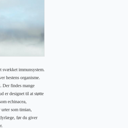
 et svækket immunsystem.
over hestens organisme.
et. Der findes mange
er designet til at støtte
 som echinacea,
 urter som timian,
 dyrlæge, før du giver
r.