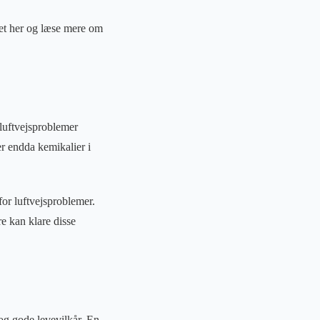
nket her og læse mere om
luftvejsproblemer
er endda kemikalier i
for luftvejsproblemer.
e kan klare disse
 og gode levevilkår. En