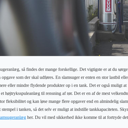
eranlæg, så findes der mange forskellige. Det vigtigste er at du sørger 
n opgave som der skal udføres. En slamsuger er enten en stor lastbil eller
e mere eller mindre flydende produkter op i en tank. Det er også muligt at
et højtryksspuleanlæg til rensning af rør. Det er en af de mest velkendt
stor fleksibilitet og kan løse mange flere opgaver end en almindelig sla
t stempel i tanken, så det selv er muligt at indstille tankkapaciteten. Sk
slamsugeranlæg
her. Du vil med sikkerhed ikke komme til at fortryde det