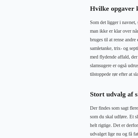
Hvilke opgaver 
Som det ligger i navnet,
man ikke er klar over nå
bruges til at rense andr
samletanke, trix- og sep
med flydende affald, der
slamsugere er også udrus
tilstoppede rør efter at s
Stort udvalg af
Der findes som sagt fler
som du skal udføre. Et sl
helt rigtige. Det er derf
udvalget lige nu og få f