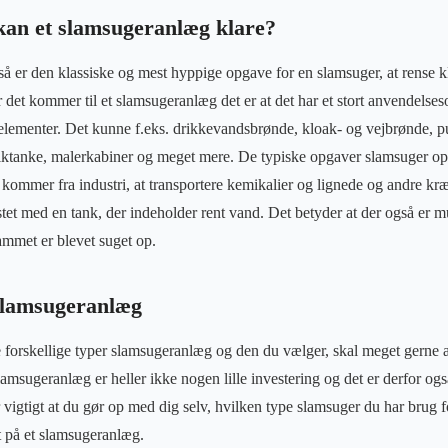
kan et slamsugeranlæg klare?
 så er den klassiske og mest hyppige opgave for en slamsuger, at rense k
r det kommer til et slamsugeranlæg det er at det har et stort anvendels
e elementer. Det kunne f.eks. drikkevandsbrønde, kloak- og vejbrønde,
tiktanke, malerkabiner og meget mere. De typiske opgaver slamsuger op
 kommer fra industri, at transportere kemikalier og lignede og andre 
tet med en tank, der indeholder rent vand. Det betyder at der også er mu
lammet er blevet suget op.
 slamsugeranlæg
e forskellige typer slamsugeranlæg og den du vælger, skal meget gerne
amsugeranlæg er heller ikke nogen lille investering og det er derfor også
or vigtigt at du gør op med dig selv, hvilken type slamsuger du har brug f
at på et slamsugeranlæg.