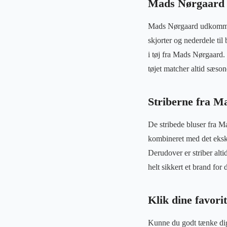
Mads Nørgaard d
Mads Nørgaard udkommer m
skjorter og nederdele til
i tøj fra Mads Nørgaard.
tøjet matcher altid sæson
Striberne fra Ma
De stribede bluser fra M
kombineret med det eksklus
Derudover er striber alt
helt sikkert et brand for 
Klik dine favor
Kunne du godt tænke dig