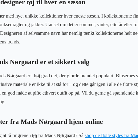
esigner tøj til hver en sæson
ed nye, unikke kollektioner hver eneste sæson. I kollektionerne finde
 buksedragter og jakker. Uanset om det er sommer, vinter, efterår eller fo
 Designeren af selvsamme navn har nemlig tænkt kollektionerne helt ned 
ens trends.
ds Nørgaard er et sikkert valg
ads Nørgaard er i høj grad det, der gjorde brandet populært. Blusernes s
ive materiale er ikke til at stå for – og dette går igen i alle de flotte st
id en god måde at pifte ethvert outfit op på. Vil du gerne gå spændende
dig.
itter fra Mads Nørgaard hjem online
 at få fingrene i tøj fra Mads Nørgaard? Så
shop de flotte styles fra M