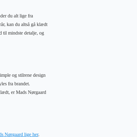
r du alt lige fra
rår, kan du altså gå klædt
til mindste detalje, og
imple og stilrene design
yles fra brandet.
 klædt, er Mads Nørgaard
ads Nørgaard lige her
.