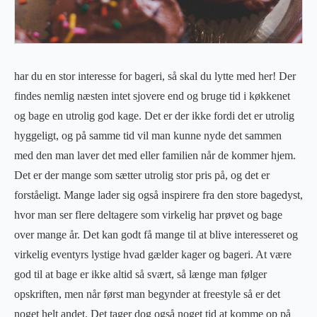
har du en stor interesse for bageri, så skal du lytte med her! Der
findes nemlig næsten intet sjovere end og bruge tid i køkkenet
og bage en utrolig god kage. Det er der ikke fordi det er utrolig
hyggeligt, og på samme tid vil man kunne nyde det sammen
med den man laver det med eller familien når de kommer hjem.
Det er der mange som sætter utrolig stor pris på, og det er
forståeligt. Mange lader sig også inspirere fra den store bagedyst,
hvor man ser flere deltagere som virkelig har prøvet og bage
over mange år. Det kan godt få mange til at blive interesseret og
virkelig eventyrs lystige hvad gælder kager og bageri. At være
god til at bage er ikke altid så svært, så længe man følger
opskriften, men når først man begynder at freestyle så er det
noget helt andet. Det tager dog også noget tid at komme op på