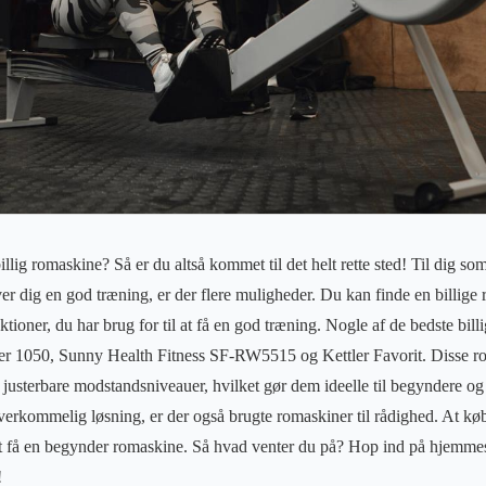
illig romaskine? Så er du altså kommet til det helt rette sted! Til dig so
iver dig en god træning, er der flere muligheder. Du kan finde en billige 
unktioner, du har brug for til at få en god træning. Nogle af de bedste bil
r 1050, Sunny Health Fitness SF-RW5515 og Kettler Favorit. Disse ro
og justerbare modstandsniveauer, hvilket gør dem ideelle til begyndere o
verkommelig løsning, er der også brugte romaskiner til rådighed. At k
 få en begynder romaskine. Så hvad venter du på? Hop ind på hjemmesi
!