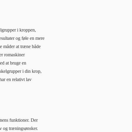
lgrupper i kroppen,
sultater og føle en mere
ve måder at træne både
er romaskiner
ved at bruge en
skelgrupper i din krop,
r en relativt lav
inens funktioner. Der
ov og træningsønsker.