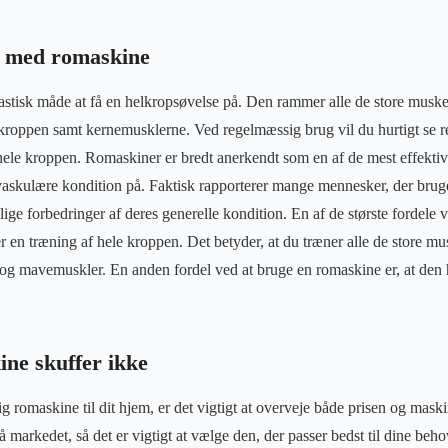
g med romaskine
stisk måde at få en helkropsøvelse på. Den rammer alle de store muske
roppen samt kernemusklerne. Ved regelmæssig brug vil du hurtigt se re
hele kroppen. Romaskiner er bredt anerkendt som en af de mest effekti
vaskulære kondition på. Faktisk rapporterer mange mennesker, der brug
ige forbedringer af deres generelle kondition. En af de største fordele 
r en træning af hele kroppen. Det betyder, at du træner alle de store mu
og mavemuskler. En anden fordel ved at bruge en romaskine er, at den ha
ine skuffer ikke
lig romaskine til dit hjem, er det vigtigt at overveje både prisen og mask
 markedet, så det er vigtigt at vælge den, der passer bedst til dine beh