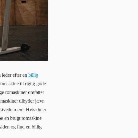
m leder efter en
billig
romaskine til rigtig gode
lige romaskiner omfatter
maskiner tilbyder jævn
g øvede roere. Hvis du er
øbe en brugt romaskine
den og find en billig