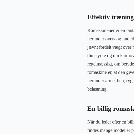
Effektiv trænin
Romaskinener er en fanta
herunder over- og underk
jævnt fordelt vægt over 
din styrke og din kardio
regelmæssigt, om betydel
romaskine er, at den give
herunder arme, ben, ryg 
belastning.
En billig romask
Når du leder efter en bil
findes mange modeller på