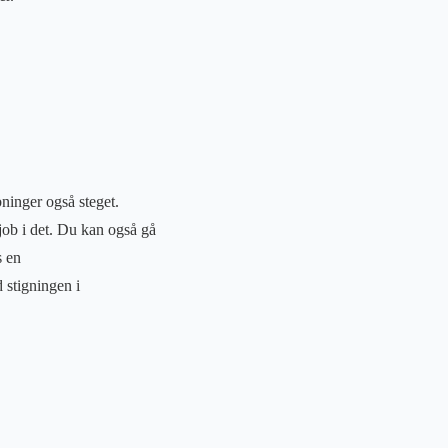
bninger også steget.
 job i det. Du kan også gå
s en
 stigningen i