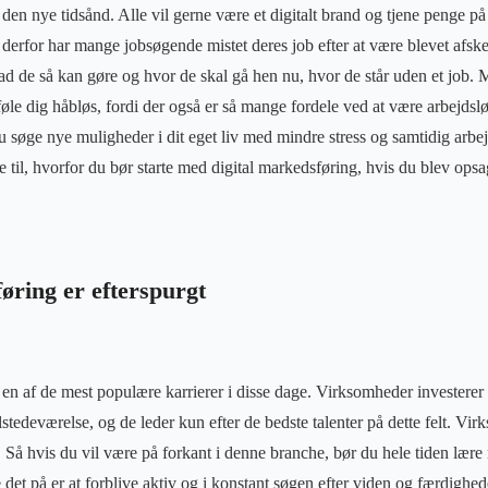
den nye tidsånd. Alle vil gerne være et digitalt brand og tjene penge på d
 derfor har mange jobsøgende mistet deres job efter at være blevet afske
 de så kan gøre og hvor de skal gå hen nu, hvor de står uden et job. M
føle dig håbløs, fordi der også er så mange fordele ved at være arbejdsl
du søge nye muligheder i dit eget liv med mindre stress og samtidig arbej
til, hvorfor du bør starte med digital markedsføring, hvis du blev opsagt
øring er efterspurgt
 en af ​​de mest populære karrierer i disse dage. Virksomheder investere
lstedeværelse, og de leder kun efter de bedste talenter på dette felt. V
. Så hvis du vil være på forkant i denne branche, bør du hele tiden lær
det på er at forblive aktiv og i konstant søgen efter viden og færdighed