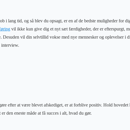
job i lang tid, og så blev du opsagt, er en af ​​de bedste muligheder for di
føring
vil ikke kun give dig et nyt sæt færdigheder, der er efterspurgt, m
e. Desuden vil din selvtillid vokse med nye mennesker og oplevelser i d
e interview.
øre efter at være blevet afskediget, er at forblive positiv. Hold hovedet 
er den eneste måde at få succes i alt, hvad du gør.