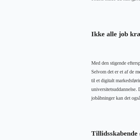
Ikke alle job kr
Med den stigende efterspø
Selvom det er et af de me
til et digitalt markedsfø
universitetsuddannelse. D
jobåbninger kan det også 
Tillidsskabende 