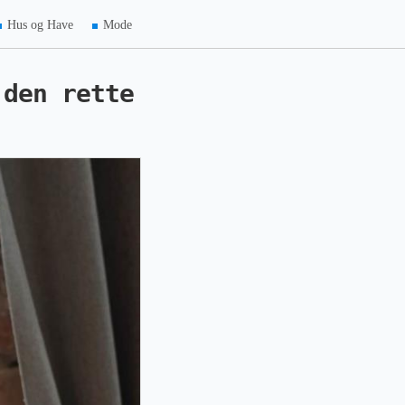
Hus og Have
Mode
 den rette