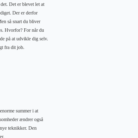
et. Det er blevet let at
diget. Der er derfor
en så snart du bliver
øs. Hvorfor? For når du
de på at udvikle dig selv.
 fra dit job.
r enorme summer i at
irksomheder ændrer også
e nye teknikker. Den
er.