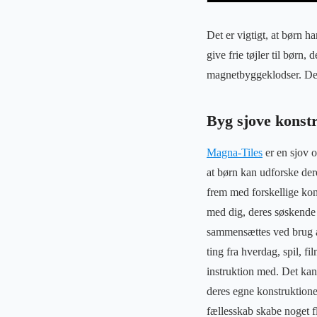
Det er vigtigt, at børn h
give frie tøjler til børn,
magnetbyggeklodser. Dett
Byg sjove konst
Magna-Tiles
er en sjov o
at børn kan udforske dere
frem med forskellige kon
med dig, deres søskende 
sammensættes ved brug af
ting fra hverdag, spil, fi
instruktion med. Det kan 
deres egne konstruktione
fællesskab skabe noget fl