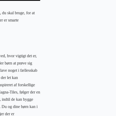
 du skal bruge, for at
der er smarte
d, hvor vigtigt det er,
der børn at prøve sig
lave noget i fællesskab
der let kan
pireret af forskellige
Magna-Tiles, følger der en
, indtil de kan bygge
. Du og dine børn kan i
er der er