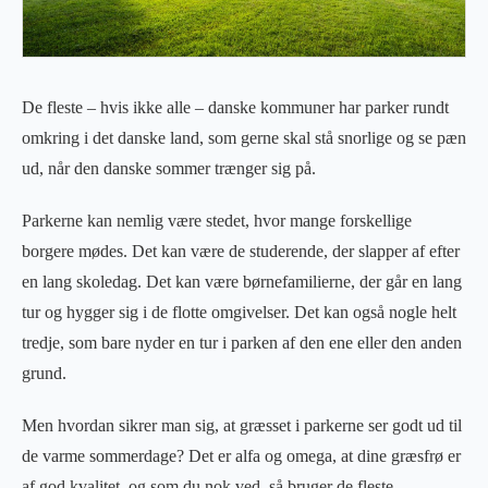
De fleste – hvis ikke alle – danske kommuner har parker rundt
omkring i det danske land, som gerne skal stå snorlige og se pæn
ud, når den danske sommer trænger sig på.
Parkerne kan nemlig være stedet, hvor mange forskellige
borgere mødes. Det kan være de studerende, der slapper af efter
en lang skoledag. Det kan være børnefamilierne, der går en lang
tur og hygger sig i de flotte omgivelser. Det kan også nogle helt
tredje, som bare nyder en tur i parken af den ene eller den anden
grund.
Men hvordan sikrer man sig, at græsset i parkerne ser godt ud til
de varme sommerdage? Det er alfa og omega, at dine græsfrø er
af god kvalitet, og som du nok ved, så bruger de fleste