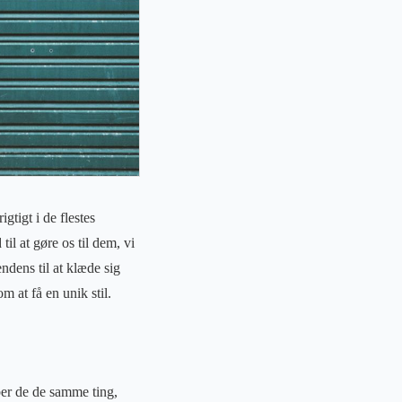
gtigt i de flestes
il at gøre os til dem, vi
endens til at klæde sig
m at få en unik stil.
øber de de samme ting,