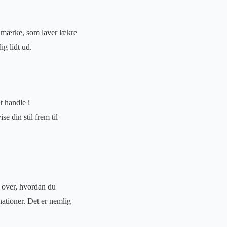
et mærke, som laver lækre
ig lidt ud.
t handle i
e din stil frem til
e over, hvordan du
ationer. Det er nemlig