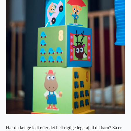
Har du længe ledt efter det helt rigtige legetøj til dit barn? Så er