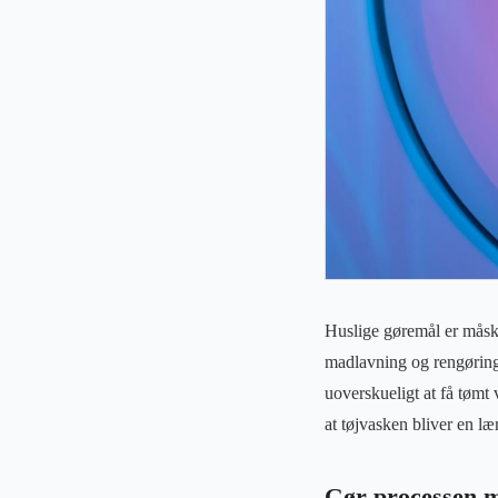
Huslige gøremål er måske
madlavning og rengøring 
uoverskueligt at få tømt 
at tøjvasken bliver en læ
Gør processen m