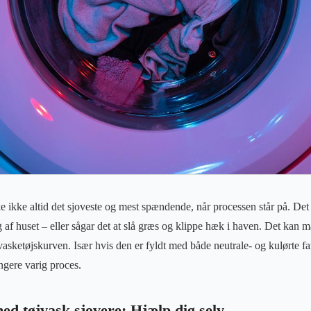
 ikke altid det sjoveste og mest spændende, når processen står på. De
af huset – eller sågar det at slå græs og klippe hæk i haven. Det kan 
vasketøjskurven. Især hvis den er fyldt med både neutrale- og kulørte fa
ngere varig proces.
ed tøjvask sjovere: Hjælp dig selv