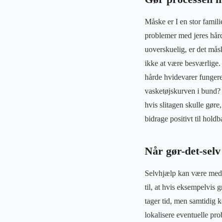
Måske er I en stor famil
problemer med jeres hård
uoverskuelig, er det mås
ikke at være besværlige.
hårde hvidevarer funger
vasketøjskurven i bund? H
hvis slitagen skulle gøre
bidrage positivt til hold
Når gør-det-selv 
Selvhjælp kan være med ti
til, at hvis eksempelvis 
tager tid, men samtidig 
lokalisere eventuelle pr