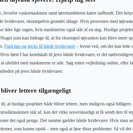
ie, hvorfor vaskemaskinen samt tørretumbleren kører uafbrudt. Det betyd
e hvidevarer, eksempelvis grundet slitage. Hvis processen med tøjvasker
ke ikke lige sagen, hvis maskinerne også står af en dag. Huslige projek
 Noget som kan bidrage til, at for eksempel tøjvasken kan blive mere s
er.
Find tips og tricks til hårde hvidevarer
– hvem ved, om det kan lette d
vis først I har kendskab til jeres hårde hvidevarer, er det nødvendigvis
, at uheldet med maskinerne er ude. Søg enten vejledning online, eller læ
barheden på jeres hårde hvidevarer.
bliver lettere tilgængeligt
l, at huslige projekter både bliver lettere, men muligvis også billigere
græsslåmaskinen står af, kan det virke uoverskueligt at få sendt den til r
koster det også penge. Det samme gælder hårde hvidevarer. Hvis man selv 
oblemer, som kunne opstå – men også at løse disse problemer. Så vil de