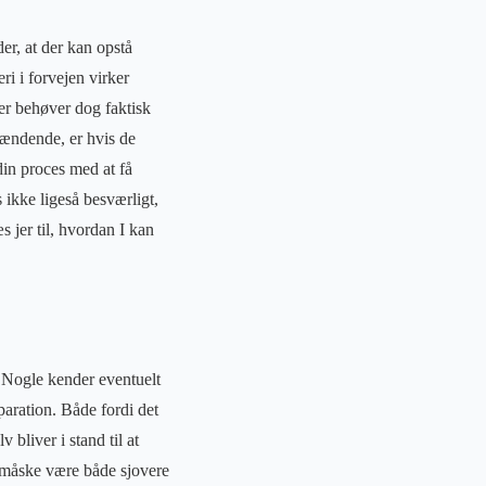
er, at der kan opstå
i i forvejen virker
ter behøver dog faktisk
pændende, er hvis de
in proces med at få
 ikke ligeså besværligt,
s jer til, hvordan I kan
. Nogle kender eventuelt
eparation. Både fordi det
bliver i stand til at
t måske være både sjovere