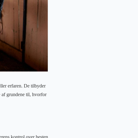
ler erfaren. De tilbyder
af grundene til, hvorfor
terens kontrol over hesten