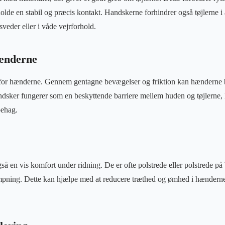
olde en stabil og præcis kontakt. Handskerne forhindrer også tøjlerne i
veder eller i våde vejrforhold.
hænderne
for hænderne. Gennem gentagne bevægelser og friktion kan hænderne bl
handsker fungerer som en beskyttende barriere mellem huden og tøjlerne, 
behag.
så en vis komfort under ridning. De er ofte polstrede eller polstrede på
æmpning. Dette kan hjælpe med at reducere træthed og ømhed i hænderne