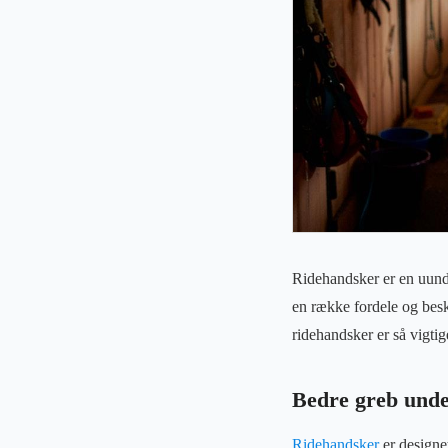
Ridehandsker er en uundv
en række fordele og besk
ridehandsker er så vigtig
Bedre greb unde
Ridehandsker
er designet