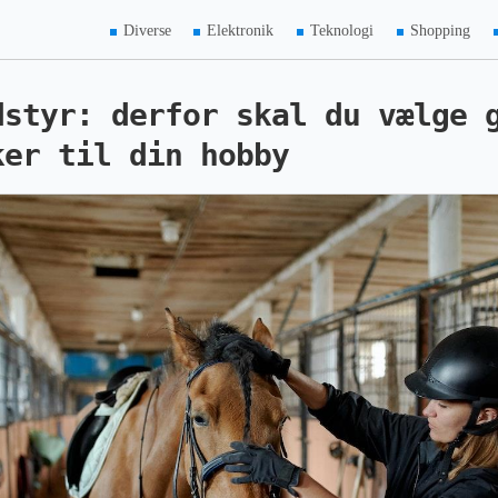
Diverse
Elektronik
Teknologi
Shopping
dstyr: derfor skal du vælge 
ker til din hobby