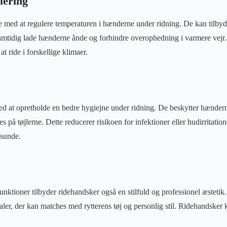
lering
med at regulere temperaturen i hænderne under ridning. De kan tilbyde
amtidig lade hænderne ånde og forhindre overophedning i varmere vejr.
t ride i forskellige klimaer.
d at opretholde en bedre hygiejne under ridning. De beskytter hænder
 på tøjlerne. Dette reducerer risikoen for infektioner eller hudirritatione
 sunde.
unktioner tilbyder ridehandsker også en stilfuld og professionel æstetik
aler, der kan matches med rytterens tøj og personlig stil. Ridehandsker ka