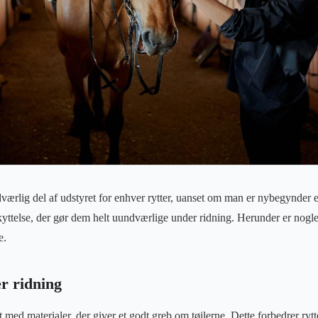
ærlig del af udstyret for enhver rytter, uanset om man er nybegynder el
yttelse, der gør dem helt uundværlige under ridning. Herunder er nogle 
e.
r ridning
 med materialer, der giver et godt greb om tøjlerne. Dette forbedrer ryt