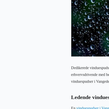
Dedikerede vinduespudser
erhvervsdrivende med be
vinduespudser i Vangede,
Ledende vindues
En
vinduespudser i Van