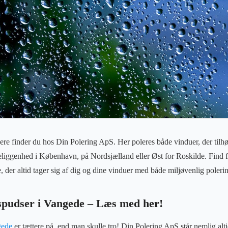
e finder du hos Din Polering ApS. Her poleres både vinduer, der tilhø
liggenhed i København, på Nordsjælland eller Øst for Roskilde. Find 
 der altid tager sig af dig og dine vinduer med både miljøvenlig polerin
pudser i Vangede – Læs med her!
gede
er tættere på, end man skulle tro! Din Polering ApS står nemlig alt