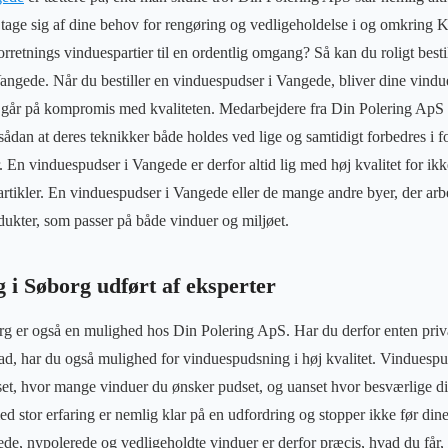
 tage sig af dine behov for rengøring og vedligeholdelse i og omkring
orretnings vinduespartier til en ordentlig omgang? Så kan du roligt besti
angede. Når du bestiller en vinduespudser i Vangede, bliver dine vindu
ke går på kompromis med kvaliteten. Medarbejdere fra Din Polering ApS
sådan at deres teknikker både holdes ved lige og samtidigt forbedres i f
 En vinduespudser i Vangede er derfor altid lig med høj kvalitet for ikk
ikler. En vinduespudser i Vangede eller de mange andre byer, der arbe
ukter, som passer på både vinduer og miljøet.
 i Søborg udført af eksperter
 er også en mulighed hos Din Polering ApS. Har du derfor enten privat 
d, har du også mulighed for vinduespudsning i høj kvalitet. Vinduespu
et, hvor mange vinduer du ønsker pudset, og uanset hvor besværlige di
 stor erfaring er nemlig klar på en udfordring og stopper ikke før dine
e, nypolerede og vedligeholdte vinduer er derfor præcis, hvad du får, n