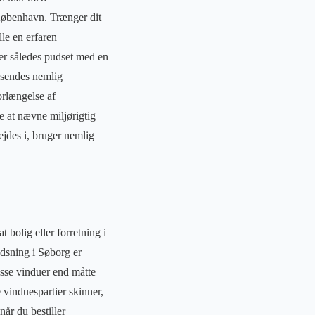
 København. Trænger dit
lle en erfaren
er således pudset med en
 sendes nemlig
orlængelse af
e at nævne miljørigtig
jdes i, bruger nemlig
bolig eller forretning i
dsning i Søborg er
sse vinduer end måtte
 vinduespartier skinner,
år du bestiller