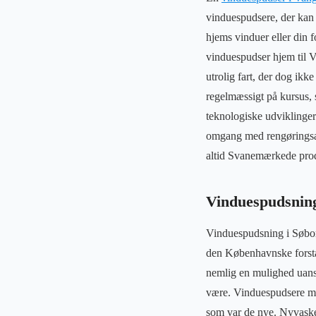
vinduespudsere, der kan
hjems vinduer eller din f
vinduespudser hjem til V
utrolig fart, der dog ik
regelmæssigt på kursus, 
teknologiske udviklinger.
omgang med rengøringsart
altid Svanemærkede prod
Vinduespudsning
Vinduespudsning i Søborg
den Københavnske forsta
nemlig en mulighed uans
være. Vinduespudsere med
som var de nye. Nyvasked